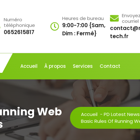
Envoye
Heures de bureau
Numéro
courriel
9:00-7:00 {Sam,
téléphonique
contact@r
0652615817
Dim : Fermé}
tech.fr
Accueil
À propos
Services
Contact
Running Web
Accueil
-
PD Latest News
s
Basic Rules Of Running 