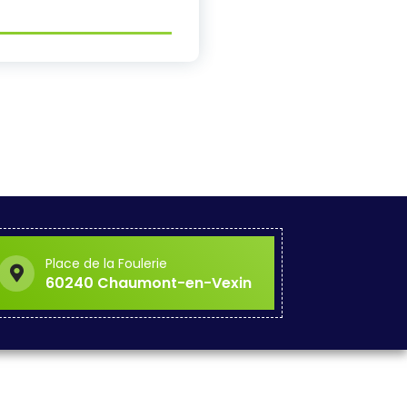
Place de la Foulerie
60240 Chaumont-en-Vexin