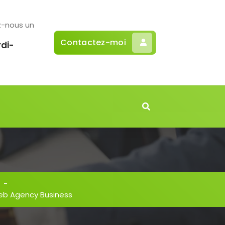
z-nous un
Contactez-moi
di-
-
Web Agency Business